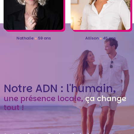
Nathalie
●
59 ans
Allison
●
45 ans
Notre ADN : l'humain,
une présence locale,
ça change
tout !