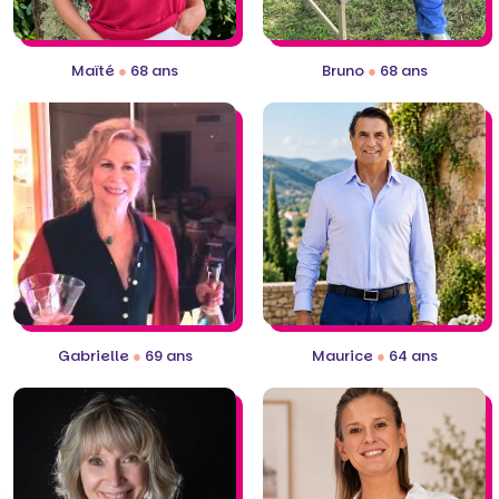
Maïté
●
68 ans
Bruno
●
68 ans
Gabrielle
●
69 ans
Maurice
●
64 ans