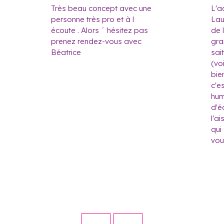
Très beau concept avec une
L'
personne très pro et à l
Lau
écoute . Alors ´ hésitez pas
de 
prenez rendez-vous avec
gra
Béatrice
sai
(vo
bie
c'e
hum
d'é
l'ai
qui
vou